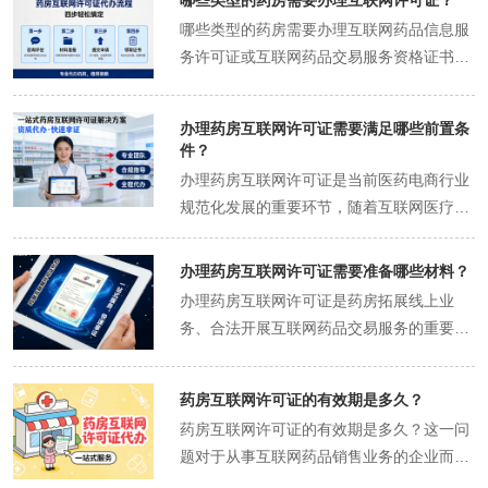
哪些类型的药房需要办理互联网许可证？
的重要制度设计。 从定义层面来看，药房互
哪些类型的药房需要办理互联网药品信息服
联网许可证全称为《互联网药品信息服务资
务许可证或互联网药品交易服务资格证书
格证书》或《互联网药品交易服务资格证
（现统称为互联网药品信息服务相关资质，
书》（具体名称因地区和政策略有差异），
具体以最新政策为准）？这一问题在医药电
是药品监管部门依法授予符合条件的药品经
办理药房互联网许可证需要满足哪些前置条
商快速发展的当下显得尤为重要。随着互联
营企业或医疗机构，允许其通过互联网平台
件？
网技术的普及和消费者购药习惯的转变，越
开展药品信息展示、交易咨询或药品销售等
办理药房互联网许可证是当前医药电商行业
来越多的药房开始尝试通过线上平台提供药
活动的行政许可文件。这一证书的颁发，标
规范化发展的重要环节，随着互联网医疗的
品销售服务，但并非所有药房都能直接开展
志着企业具备了在虚拟网络空间中合法从事
快速发展，越来越多的实体药房开始拓展线
此类业务，必须满足一定的资质要求并办理
药品相关业务的能力，其核心目的是确保药
上业务，而获取互联网药品信息服务资格证
办理药房互联网许可证需要准备哪些材料？
相关许可证。以下将详细阐述哪些类型的药
品流通环节的信息真实性、交易安全性以及
书或互联网药品交易服务资格证书（根据具
办理药房互联网许可证是药房拓展线上业
房需要办理此类互联网许可证，以及相关的
服务合规性。 追溯其历史背景，药房互联网
体业务类型区分）成为开展线上经营的前提
务、合法开展互联网药品交易服务的重要前
背景和注意事项。 首先，需要明确的是，根
许可证的诞生与互联网技术的普及密切相
条件。这一资质的申请并非简单流程，需要
提。随着互联网医疗的快速发展，越来越多
据国家药品监督管理局的相关规定，任何通
关。随着电子商务的兴起，药品线上销售逐
满足一系列前置条件，涵盖企业主体资质、
的药房希望通过线上平台为消费者提供便捷
过互联网向公众提供药品信息或进行药品交
渐成为趋势，但药品作为特殊商品，其质量
人员配置、技术保障、管理制度等多个维
药房互联网许可证的有效期是多久？
的药品购买服务，而获取互联网许可证则是
易的药房，都必须依法取得相应的互联网药
安全直接关系到公众健康。为防止假药劣药
度，以下将系统梳理核心要求。 一、企业主
药房互联网许可证的有效期是多久？这一问
这一过程的关键环节。那么，办理药房互联
品信息服务资质。这一规定旨在保障公众用
通过互联网渠道流通，避免虚假宣传误导消
体资质要求 申请药房互联网许可证的企业必
题对于从事互联网药品销售业务的企业而言
网许可证究竟需要准备哪些材料呢？以下将
药安全，规范药品网络销售行为，防止非法
费者，国家药品监督管理局等监管机构自
须具备合法有效的实体经营基础。首先需持
至关重要，它不仅关系到企业合法运营的时