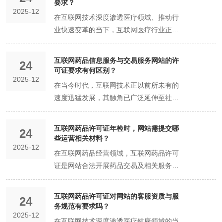
要求？
联网药品许可证，全称为互联网药品信息
地区对变更申请的时间节点有明确规定，
2025-12
需满足的备案条件，更是确保药品信息合
相应的专业能力、质量管理体系及责任承
在互联网技术深度渗透医疗领域、推动行
服务资格证书或互联网药品交易服务资格
如在许可证有效期届满前一定期限内才能
法、安全传播的核心环节，犹如为互联网
担能力，从而有效防范因信息不实、误导
业快速变革的当下，互联网医疗行业正以
证书，根据不同的业务类型和范围，分为
办理变更手续。只有对这些法规要求有清
药品交易与信息传递筑牢了一道坚实的安
性宣传等引发的用药风险。 具体而言，企
前所未有的速度蓬勃发展。线上问诊、远
不同的类别。这些证书的颁发，旨在规范
晰的认识，才能避免因不了解规定而导致
全防线。 随着互联网技术的飞速进步，药
业作为备案主体，需满足一系列严格条
程医疗、药品信息展示与交易等多元化服
互联网药品销售市场，保障消费者能够获
的违规操作，为后续的变更工作奠定坚实
互联网药品信息服务与交易服务网站的许
品销售、健康咨询等线上服务日益普及，
件。首先，企业必须依法取得药品经营许
24
务模式不断涌现，极大地改变了人们获取
取安全、合法、有效的药品，防止非法药
基础。 准备齐全且规范的申请材料 申请
可证要求有何区别？
极大地改变了人们获取医疗健康信息与购
可证或相关资质，证明其具备从事药品相
2025-12
医疗服务和药品信息的传统方式，为患者
品通过网络渠道流通，维护公众的用药安
材料的完整性和规范性直接关系到变更申
在当今时代，互联网技术正以前所未有的
买药品的方式。消费者只需轻点鼠标或滑
关业务的合法资格。其次，企业需建立完
带来了更加便捷、高效的健康管理体验。
全和身体健康。 从目前的法律法规和监管
请能否顺利通过审核。运营主体变更通常
速度迅猛发展，其触角已广泛延伸至社会
动手机屏幕，就能轻松获取海量的药品信
善的信息管理制度，包括信息审核、发
在这一蓬勃发展的浪潮中，互联网药品信
要求来看，互联网药品许可证本身并没有
需要提交一系列材料，包括但不限于变更
生活的各个领域，深刻地改变着人们的生
息，完成药品的选购，这无疑为人们带来
布、存储等环节，确保所发布的药品信息
息服务许可证作为企业合法开展线上药品
直接对服务器地域作出明确且绝对化的限
申请书，详细说明变更的原因、新运营主
产生活方式。药品行业作为关乎公众生命
了前所未有的便捷。然而，我们必须清醒
真实、准确、完整，且符合国家药品监管
互联网药品许可证年检时，网站需提交哪
信息服务的核心资质，其重要性愈发凸
制。但这并不意味着服务器地域的选择可
体的基本情况等；原互联网药品许可证的
24
健康的重要领域，也积极顺应时代潮流，
地认识到，药品不同于普通商品，它直接
要求。此外，企业还需具备相应的技术保
些运营相关材料？
显，成为企业进军互联网医疗市场的关键
以随心所欲。实际上，服务器地域的选择
正副本原件，这是证明原业务合法开展的
2025-12
热情地拥抱数字化浪潮，开启了与互联网
关系到人们的生命健康与安全。其信息的
障能力，包括网络安全防护、数据备份恢
在互联网药品经营领域，互联网药品许可
准入门槛。 互联网药品信息服务许可证，
与企业的业务运营、数据安全、合规管理
重要凭证；新运营主体的相关资质证明文
深度融合的新征程。 随着互联网技术的不
传播一旦出现偏差或错误，极有可能对公
复等，以应对可能的信息安全威胁，保障
证是网站合法开展药品交易及相关服务的
是监管部门为规范互联网药品信息传播秩
等多个方面都有着紧密的联系。 从业务运
件，如营业执照、药品经营许可证（若涉
断渗透，众多互联网药品信息服务与交易
众的用药安全造成严重威胁，引发不可挽
用户数据安全。 与个人备案或未备案域名
重要凭证，而年检则是监管部门对网站运
序、保障公众用药安全而设立的重要资
营的角度来看，服务器的地域位置会影响
及药品经营业务）、互联网药品信息服务
服务网站如雨后春笋般纷纷涌现。这些网
回的后果。 国家对于药品信息的传播有着
相比，以企业为主体进行域名备案的优势
营合规性进行定期审查的关键环节。当进
质。它要求企业必须具备相应的专业能
网站的访问速度和稳定性。如果服务器位
资格证书（若涉及信息服务业务）等，这
互联网药品许可证对网站的客服资质与服
站依托强大的互联网平台，凭借其便捷、
极为严格且细致的法律法规要求，这些规
显而易见。个人备案往往缺乏系统的资质
24
行互联网药品许可证年检时，网站需要提
力、技术条件和合规管理体系，确保所提
于距离目标客户群体较远的地区，可能会
些文件需确保在有效期内且真实有效；新
务规范有要求吗？
高效、信息丰富等优势，迅速在药品市场
定旨在从源头上保障药品信息传播的合法
审核与监管，难以保证信息发布的准确性
2025-12
交一系列与运营紧密相关的材料，以全面
供的药品信息真实、准确、完整，不误导
导致用户访问网站时出现加载缓慢、卡顿
运营主体的人员资质证明，如药学专业技
在互联网技术深度渗透医疗健康领域的当
中占据了一席之地。对于广大消费者而