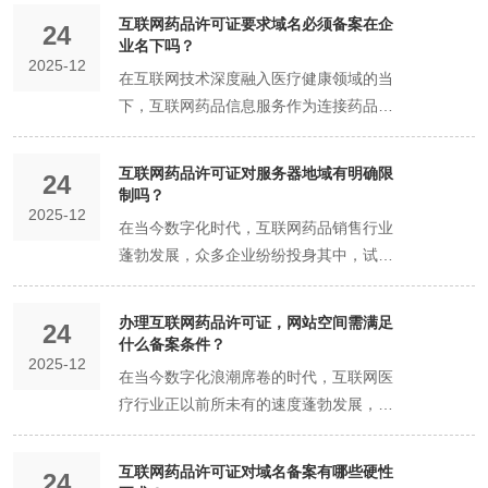
其中重要的一环。而互联网药品信息服务
互联网药品许可证要求域名必须备案在企
24
资格证书或互联网药品交易服务资格证书
业名下吗？
2025-12
（统称互联网药品许可证），是开展相关
在互联网技术深度融入医疗健康领域的当
业务的合法凭证，其重要性不言而喻。在
下，互联网药品信息服务作为连接药品供
互联网药品许可证的有效期内，若网站运
应与消费需求的重要桥梁，其合规运营不
营主体发生变更，这一过程涉及诸多法
仅关乎行业健康发展，更直接影响到公众
互联网药品许可证对服务器地域有明确限
律、监管和业务层面的要点，需要运营方
24
用药安全与生命健康。在这一领域中，域
制吗？
格外留意，以确保业务合规、平稳过渡。
2025-12
名备案与企业资质的严格绑定关系，已成
在当今数字化时代，互联网药品销售行业
提前了解法规要求是基础 互联网药品业务
为确保服务合法性、规范性的核心要求，
蓬勃发展，众多企业纷纷投身其中，试图
受到严格的法律法规监管，不同地区对于
是构建安全可信的互联网药品信息生态的
在这片广阔的市场中分得一杯羹。然而，
互联网药品许可证有效期内运营主体变更
关键基石。 从政策法规层面来看，国家药
互联网药品销售并非毫无门槛，其中互联
的规定可能存在差异。运营方首先要深入
办理互联网药品许可证，网站空间需满足
品监督管理局于2025年1月20日正式实施
24
网药品许可证就是企业开展相关业务的关
研究当地药品监督管理部门发布的相关法
什么备案条件？
的《互联网药品医疗器械信息服务备案管
2025-12
键准入凭证。不少企业在筹备开展互联网
规、政策文件，明确变更所需满足的条
在当今数字化浪潮席卷的时代，互联网医
理规定》，为这一领域的合规运营提供了
药品销售业务时，都会产生这样一个疑
件、提交的材料清单以及办理流程等关键
疗行业正以前所未有的速度蓬勃发展，成
明确指引。该规定明确指出，互联网药品
问：互联网药品许可证对服务器地域有明
信息。例如，有些地区可能要求新运营主
为推动医疗健康领域变革的重要力量。办
信息服务备案必须以具备合法资质的企业
确限制吗？ 要回答这个问题，我们首先需
体必须具备与原主体相当的药品经营资
理互联网药品许可证作为互联网医疗企业
为主体进行域名备案。这一要求，旨在从
互联网药品许可证对域名备案有哪些硬性
要了解互联网药品许可证的基本情况。互
质、人员配备、仓储物流条件等；还有些
24
合法开展业务的关键一步，其中网站空间
源头上确保提供药品信息服务的主体具备