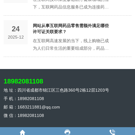
性、准确性与安全性。在办理互联网药品
与专业性，容易成为虚假药品信息、非法
展示其在过去一年中的运营状况和合规情
消费者，不传播虚假药品广告和违法信
甚至无法访问的情况，这无疑会影响用户
术人员的资格证书、身份证复印件等，以
下，互联网药品信息服务已成为连接药品
言，它们宛如一座巨大的药品信息宝库，
许可证时，网站空间备案条件的严格审
药品交易的温床。而未备案域名则直接游
况。 首先，网站的基本运营信息材料是必
息。只有获得该许可证的企业，才能在互
体验，降低用户对企业的信任度，进而影
证明其具备开展互联网药品业务的专业能
供应端与消费者需求端的重要桥梁。这一
提供了海量的药品资讯。无论是药品的功
核，正是落实这些法律法规的重要举措。
离于监管之外，其信息来源、内容真实性
不可少的。这包括网站的域名注册证书，
联网上合法发布药品信息、开展药品宣传
响企业的业务开展和销售业绩。例如，一
力；此外，还可能需要提供新运营主体的
领域中，客服资质与服务规范不仅承载着
效、用法用量、注意事项，还是不同品
具体而言，网站空间需具备良好的技术保
均无法得到有效保障，对公众健康构成潜
网站从事互联网药品零售需额外满足哪些
它证明了网站拥有合法的网络地址，是开
推广等活动，从而在激烈的市场竞争中占
家主要面向国内东部地区消费者的互联网
场地证明、设备清单、质量管理体系文件
24
企业合规运营的核心使命，更直接关系到
牌、不同规格药品的价格对比，消费者都
障能力，以确保药品信息在传输与存储过
在威胁。因此，国家明确禁止个人备案或
许可证关联要求？
展线上业务的基础；网站的备案信息，详
据一席之地。 与此同时，域名备案作为互
药品销售企业，如果将服务器设置在西部
等，用于证明其具备符合要求的运营条
2025-12
公众用药安全的生命防线与行业信任度的
能在这些网站上轻松获取。而且，这些网
程中不被篡改、泄露。这要求网站采用先
未备案域名开展互联网药品信息服务业
在互联网高速发展的当下，线上购物已成
细记录了网站的主体信息、备案类型、备
联网信息服务的基础性管理措施，与互联
偏远地区，由于网络传输距离较长，可能
件。在准备材料时，要严格按照当地药品
基石构建。根据国家药品监督管理局颁布
站还打破了时间和空间的限制，让人们足
进的加密技术，对药品信息进行加密处
务，是维护市场秩序、保障公众用药安全
为人们日常生活的重要组成部分，药品零
案号等，确保网站在国家相关部门进行了
网药品信息服务许可证的关联性也日益紧
会使东部地区的用户在访问网站时遇到上
监督管理部门的要求进行整理和装订，确
的《互联网药品信息服务管理办法》及北
不出户就能完成药品的购买。只需轻点鼠
理，防止在传输过程中被黑客截取或篡
的必要举措。 在实际操作中，企业需按照
售领域也逐步向线上拓展。然而，药品作
合法备案；以及网站的服务器托管协议或
密。域名是企业在互联网上的标识和入
述问题，从而影响企业的市场拓展和客户
保材料清晰、完整、易于查阅。 确保业务
京、上海、广东等十余个省市药品监管部
标或滑动手机屏幕，心仪的药品就能快速
改；同时，要建立完善的备份机制，定期
《互联网信息服务管理办法》等相关法规
为特殊商品，其质量安全直接关系到公众
自建服务器相关证明，说明网站具备稳定
口，是企业开展线上业务的重要载体。根
留存。 数据安全也是服务器地域选择需要
连续性，避免服务中断 在运营主体变更过
门陆续发布的实施细则，互联网药品信息
配送到家，极大地节省了人们的时间和精
对药品信息进行备份，以防数据丢失或损
要求，向所在地省级药品监督管理部门提
的生命健康，因此，网站若要从事互联网
可靠的运行环境，能够保障药品交易等业
据《互联网药品信息服务管理办法》及
考虑的重要因素。不同地区的数据保护法
程中，保障互联网药品业务的连续性至关
服务许可证的申领与监管体系已形成覆盖
力，为人们获取药品信息、购买药品提供
坏，确保信息的完整性和可追溯性。 网站
交备案申请，并提交包括企业资质证明、
药品零售业务，需额外满足一系列严格的
务的安全、顺畅进行。这些材料能够清晰
《非经营性互联网信息服务备案管理办
规和监管要求存在差异。一些国家和地区
重要。一方面，要提前做好技术层面的准
18982081108
资质审核、服务标准、责任追溯的全链条
了前所未有的便捷途径。 然而，互联网药
空间的运营主体还需具备严格的信息审核
信息管理制度、技术保障措施等在内的全
许可证关联要求，以确保药品销售活动的
地呈现网站的基本架构和运营基础，让监
法》的最新要求，企业在申请互联网药品
对数据的存储、传输和使用有着严格的限
备工作，确保网站的正常运行。例如，与
规范，其中对客服团队的专业能力建设与
地 址：四川省成都市锦江区三色路360号2栋12层1203号
品市场的快速发展也带来了一系列不容忽
机制。对于上传至网站的药品信息，必须
套备案材料。经审核通过后，企业方可获
合法性、规范性和安全性。 首先，网站必
管部门了解网站是否具备开展药品业务的
信息服务许可证时，必须同步满足域名备
制和规定，要求企业必须将数据存储在本
网站托管服务商沟通协调，保证在变更期
服务流程管控提出了系统性、可量化的要
视的问题。由于药品的特殊性，它直接关
进行严格的审核把关，确保其内容真实、
得互联网药品信息服务备案号，并在其备
手 机：18982081108
须取得《互联网药品信息服务资格证
硬件条件。 其次，药品经营相关的运营材
案的硬性条件。这一要求并非简单的形式
地或特定的区域内。如果企业选择的服务
间服务器的稳定运行，避免因服务器故障
求。 从专业资质层面看，监管细则明确要
系到人们的身体健康和生命安全，一旦出
准确、合法。这包括对药品的名称、规
案域名下开展相关业务。这一流程不仅确
邮 箱：1683211881@qq.com
书》。这是从事互联网药品信息服务的准
料是年检的重点内容。网站需要提交药品
审查，而是贯穿于域名注册、备案流程、
器地域不符合相关数据保护法规的要求，
导致网站无法访问；对网站的数据进行备
求客服人员需具备药学、医学或护理学等
现问题，后果不堪设想。一些不法分子为
格、功效、用法用量、禁忌等关键信息的
保了备案信息的真实性与有效性，也为后
微 信：18982081108
入门槛，旨在规范互联网药品信息的传
经营许可证的复印件，这是其从事药品经
技术保障及合规运营的全流程之中。 在域
可能会面临数据泄露、违规处罚等风险，
份，防止数据丢失或损坏，影响业务的正
相关专业背景，并通过省级药品监管部门
了谋取私利，利用互联网的虚拟性和隐蔽
审核，防止虚假宣传、夸大功效等不良信
续的监管与追溯提供了便利。 值得注意的
播，防止虚假、误导性信息的传播，保障
营活动的基本资质证明，明确其可以经营
名注册环节，企业需选择合法合规的域名
给企业带来巨大的损失。例如，欧盟的
常开展。另一方面，要维持与供应商、客
组织的专项培训考核。例如，北京市实施
性，在网站上销售假药、劣药，或者夸大
息的传播。只有经过严格审核的药品信
是，随着互联网技术的不断发展与监管政
公众获取准确、可靠的药品信息。该证书
的药品范围和经营方式。同时，还需提供
注册服务机构，确保所注册的域名符合相
《通用数据保护条例》（GDPR）对个人
户等合作伙伴的良好沟通。及时告知供应