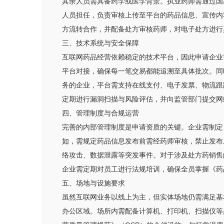
其余人员需具备药学或医学背景。执业药师需通过国
人员担任，负责审核上传至平台的药品信息、宣传内
方流转合作，并配备处方审核药师，对电子处方进行
三、技术系统与安全保障
互联网药品经营依赖稳定的技术平台，因此申请企业
平台对接，确保每一笔交易都能追溯至具体批次。同
务的企业，平台需支持在线支付、电子发票、物流跟
定期进行漏洞扫描与风险评估，并向监管部门提交网
四、管理制度与合规运营
完善的内部管理制度是申请资质的关键。企业需制定
如，需规定药品信息发布前需经药师审核，禁止发布
络攻击、数据泄露等突发事件。对于涉及处方药销售
企业需定期对员工进行法规培训，确保全员掌握《药
五、场地与设施要求
虽然互联网业务以线上为主，但实体场地仍需满足基
办公区域。场所内需配备计算机、打印机、扫描仪等